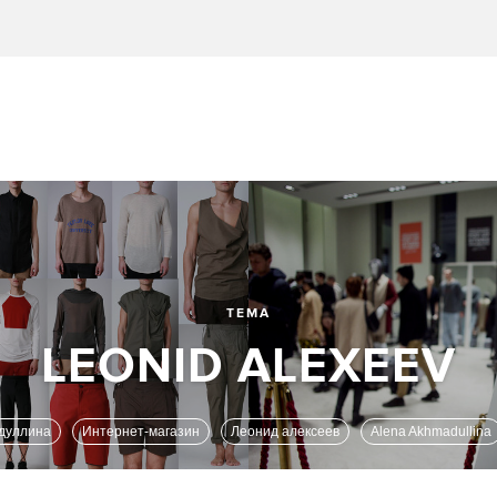
ТЕМА
адуллина
Интернет-магазин
Леонид алексеев
Alena Akhmadullina