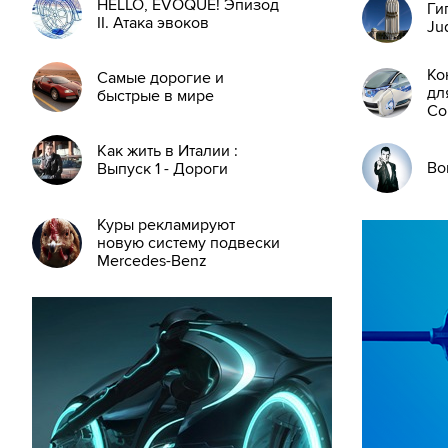
HELLO, EVOQUE! Эпизод
Ги
II. Атака эвоков
Ju
Ко
Самые дорогие и
дл
быстрые в мире
Co
Как жить в Италии :
Bo
Выпуск 1 - Дороги
Куры рекламируют
новую систему подвески
Mercedes-Benz