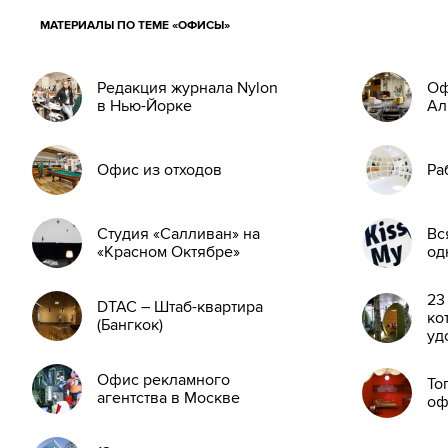
МАТЕРИАЛЫ ПО ТЕМЕ «ОФИСЫ»
Редакция журнала Nylon
Оф
в Нью-Йорке
Ал
Офис из отходов
Ра
Студия «Салливан» на
Вс
«Красном Октябре»
од
23
DTAC – Штаб-квартира
ко
(Бангкок)
уд
Офис рекламного
То
агентства в Москве
оф