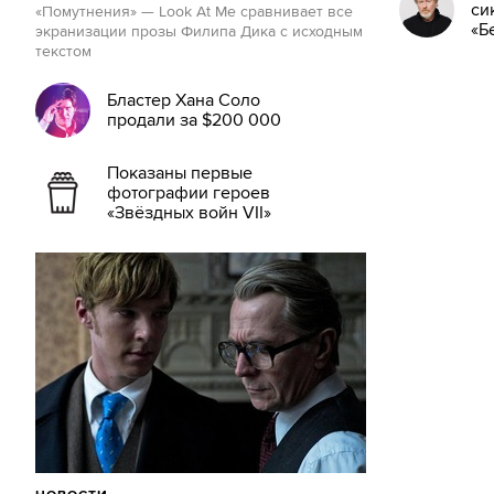
си
«Помутнения» — Look At Me сравнивает все
«Б
экранизации прозы Филипа Дика с исходным
текстом
Бластер Хана Соло
продали за $200 000
Показаны первые
фотографии героев
«Звёздных войн VII»