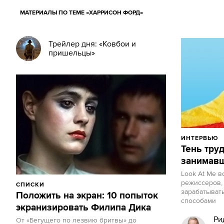
МАТЕРИАЛЫ ПО ТЕМЕ «ХАРРИСОН ФОРД»
Трейлер дня: «Ковбои и
пришельцы»
ИНТЕРВЬЮ
Тень труд
занимавш
Look At Me в
режиссеров,
СПИСКИ
зарабатыват
Положить на экран: 10 попыток
способами
экранизировать Филипа Дика
Ри
От «Бегущего по лезвию бритвы» до