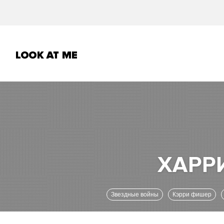
Звездные войны
Кэрри фишер