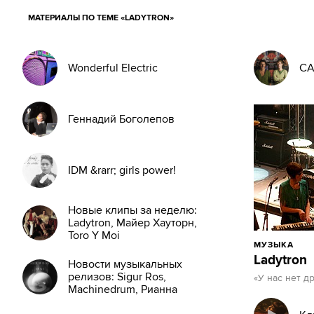
МАТЕРИАЛЫ ПО ТЕМЕ «LADYTRON»
Wonderful Electric
CA
Геннадий Боголепов
IDM &rarr; girls power!
Новые клипы за неделю:
Ladytron, Майер Хауторн,
Toro Y Moi
МУЗЫКА
Ladytron
Новости музыкальных
релизов: Sigur Ros,
«У нас нет д
Machinedrum, Рианна