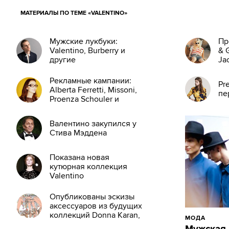
МАТЕРИАЛЫ ПО ТЕМЕ «VALENTINO»
Мужские лукбуки:
Пр
Valentino, Burberry и
& 
другие
Ja
Рекламные кампании:
Pre
Alberta Ferretti, Missoni,
пе
Proenza Schouler и
другие
Валентино закупился у
Стива Мэддена
Показана новая
кутюрная коллекция
Valentino
Опубликованы эскизы
аксессуаров из будущих
коллекций Donna Karan,
МОДА
Jimmy Choo, Valentino и