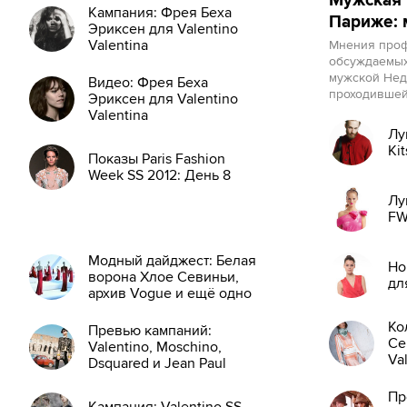
Мужская 
других
Кампания: Фрея Беха
Париже: 
Эриксен для Valentino
Valentina
Мнения проф
обсуждаемых
мужской Нед
Видео: Фрея Беха
проходившей
Эриксен для Valentino
Valentina
Лу
Ki
Показы Paris Fashion
Week SS 2012: День 8
Лу
FW
Модный дайджест: Белая
Но
ворона Хлое Севиньи,
дл
архив Vogue и ещё одно
интервью с Донателлой
Версаче
Ко
Превью кампаний:
Ce
Valentino, Moschino,
Va
Dsquared и Jean Paul
Gaultier
Пр