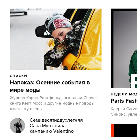
СПИСКИ
Напоказ: Осенние события в
мире моды
НЕДЕЛИ МО
Журнал Карин Ройтфельд, выставки Chanel,
Paris Fas
книга Кейт Мосс и другие модные поводы
ждать эту осень
Клерки Carve
Симонс, увл
Семидесятидвухлетняя
Сара Мун сняла
кампанию Valentino