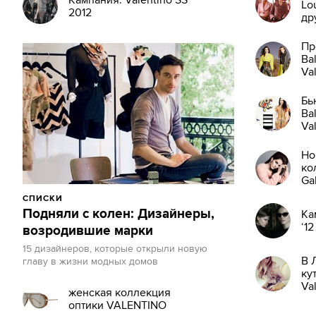
Кампания: Valentino SS
Lou
2012
др
Пр
Bal
Va
Бь
Ba
Va
Но
ко
Ga
Va
СПИСКИ
Ка
Подняли с колен: Дизайнеры,
Ка
‘12
возродившие марки
15 дизайнеров, которые открыли новую
В 
главу в жизни модных домов
ку
Va
женская коллекция
оптики VALENTINO