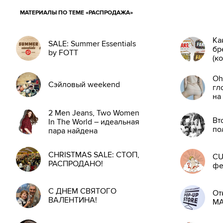
МАТЕРИАЛЫ ПО ТЕМЕ «РАСПРОДАЖА»
Ка
SALE: Summer Essentials
бр
by FOTT
(к
Oh
Сэйловый weekend
гл
на
от
2 Men Jeans, Two Women
Вт
In The World – идеальная
по
пара найдена
CHRISTMAS SALE: СТОП,
CU
РАСПРОДАНО!
фе
С ДНЕМ СВЯТОГО
От
ВАЛЕНТИНА!
MA