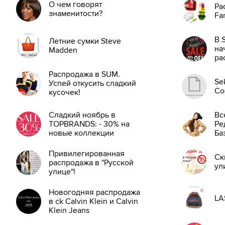
О чем говорят
Ра
знаменитости?
Fa
В 
Летние сумки Steve
на
Madden
ра
Распродажа в SUM.
Se
Успей откусить сладкий
Co
кусочек!
Сладкий ноябрь в
Вс
TOPBRANDS: - 30% на
Ре
новые коллекции
Ба
лу
че
Привилегированная
Ск
распродажа в "Русской
ул
улице"!
Новогодняя распродажа
LA
в ck Calvin Klein и Calvin
Klein Jeans