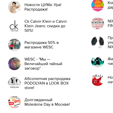
Ко
Новости ЦУМа: Ура!
да
Распродажа!
NI
Ck Calvin Klein и Calvin
FI
Klein Jeans: скидки до
50%!
Пр
ун
Распродажа 50% в
NI
магазине WESC
Фи
WESC - "Мы —
ча
Величайший тайный
заговор"
Но
Абсолютная распродажа
на
PODOLYAN в LOOK BOX
store!
Долгожданный
Moleskine Day в Москве!