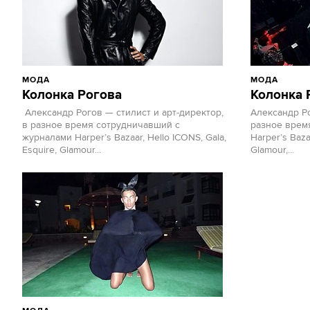
МОДА
МОДА
Колонка Рогова
Колонка 
Александр Рогов — стилист и арт-директор,
Александр Ро
в разное время сотрудничавший с
разное врем
журналами Harper’s Bazaar, Hello ICONS, Gala,
Harper’s Baza
Esquire, Glamour...
Glamour,...