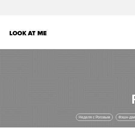
Неделя с Роговым
Фэшн-дв