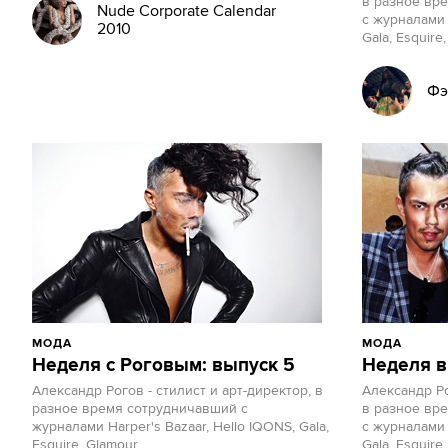
в разное вр
Nude Corporate Calendar
с журналами 
2010
Gala, Esquire,
Фэ
МОДА
МОДА
Неделя с Роговым: выпуск 5
Неделя в
Александр Рогов - стилист и арт-директор, в
Александр Ро
разное время сотрудничавший с
в разное вр
журналами Harper's Bazaar, Hello IQONS, Gala,
с журналами 
Esquire, Glamour,...
Gala, Esquire,