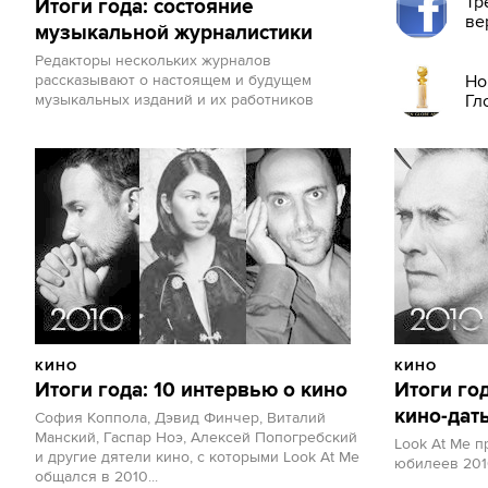
Тр
Итоги года: состояние
ве
музыкальной журналистики
Редакторы нескольких журналов
рассказывают о настоящем и будущем
Но
музыкальных изданий и их работников
Гл
КИНО
КИНО
Итоги года: 10 интервью о кино
Итоги го
кино-дат
София Коппола, Дэвид Финчер, Виталий
Манский, Гаспар Ноэ, Алексей Попогребский
Look At Me 
и другие дятели кино, с которыми Look At Me
юбилеев 201
общался в 2010...