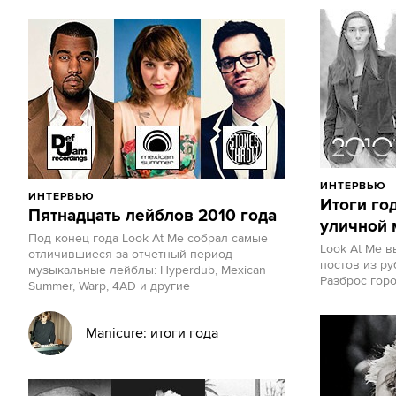
ИНТЕРВЬЮ
ИНТЕРВЬЮ
Итоги год
Пятнадцать лейблов 2010 года
уличной 
Под конец года Look At Me собрал самые
Look At Me 
отличившиеся за отчетный период
постов из ру
музыкальные лейблы: Hyperdub, Mexican
Разброс гор
Summer, Warp, 4AD и другие
Manicure: итоги года