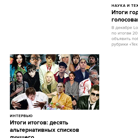
НАУКА И Т
Итоги го
голосова
В декабре L
по итогам 20
объявить по
рубрики «Те
ИНТЕРВЬЮ
Итоги итогов: десять
альтернативных списков
лучшего