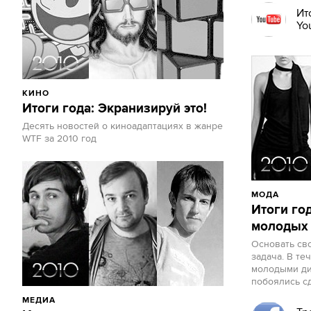
Ит
Yo
КИНО
Итоги года: Экранизируй это!
Десять новостей о киноадаптациях в жанре
WTF за 2010 год
МОДА
Итоги го
молодых 
Основать св
задача. В те
молодыми ди
побоялись сд
МЕДИА