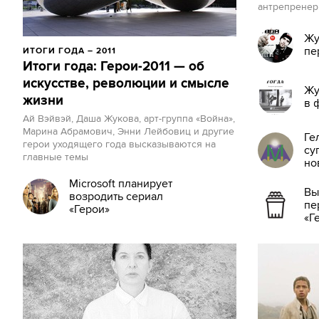
антрепренеры
Жу
пе
ИТОГИ ГОДА – 2011
Итоги года: Герои-2011 — об
искусстве, революции и смысле
Жу
жизни
в 
Ай Вэйвэй, Даша Жукова, арт-группа «Война»,
Марина Абрамович, Энни Лейбовиц и другие
Ге
герои уходящего года высказываются на
су
главные темы
но
Microsoft планирует
Вы
возродить сериал
пе
«Герои»
«Г