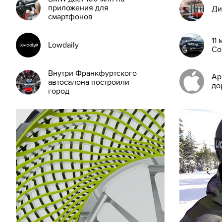
приложения для
Ди
смартфонов
11
Lowdaily
Co
Внутри Франкфуртского
Ap
автосалона построили
до
город