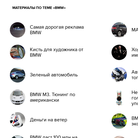
МАТЕРИАЛЫ ПО ТЕМЕ «BMW»
Самая дорогая реклама
М
BMW
Кисть для художника от
Хо
BMW
им
Ав
Зеленый автомобиль
то
Не
BMW M3. Тюнинг по
го
американски
уп
BM
Деньги на ветер
эк
BMW даст 100 млн на