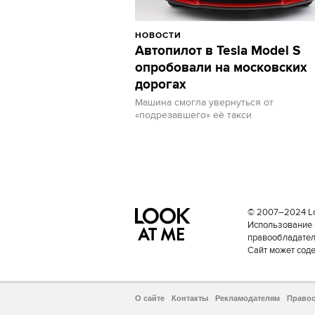
НОВОСТИ
Автопилот в Tesla Model S
опробовали на московских
дорогах
Машина смогла увернуться от
«подрезавшего» её такси
© 2007–2024 Loo
Использование 
правообладателе
Сайт может сод
О сайте
Контакты
Рекламодателям
Право