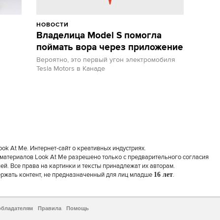
НОВОСТИ
Владелица Model S помогла
поймать вора через приложение
Вероятно, это первый угон электромобиля
Tesla Motors в Канаде
k At Me. Интернет-сайт о креативных индустриях.
материалов Look At Me разрешено только с предварительного согласия
й. Все права на картинки и тексты принадлежат их авторам.
ержать контент, не предназначенный для лиц младше
16 лет
.
обладателям
Правила
Помощь