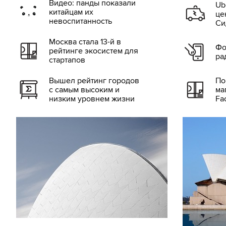
Видео: панды показали
Ub
китайцам их
це
невоспитанность
Си
Москва стала 13-й в
Фо
рейтинге экосистем для
ра
стартапов
Вышел рейтинг городов
По
с самым высоким и
ма
низким уровнем жизни
Fa