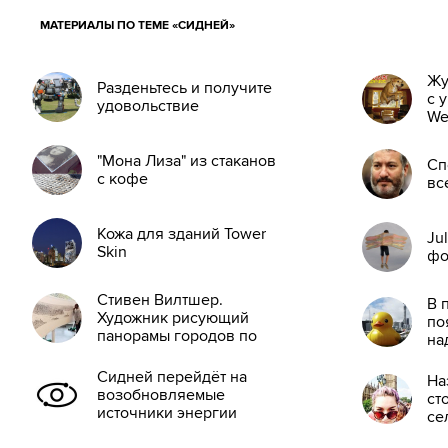
МАТЕРИАЛЫ ПО ТЕМЕ «СИДНЕЙ»
Жу
Разденьтесь и получите
с 
удовольствие
We
"Мона Лиза" из стаканов
Сп
с кофе
вс
Кожа для зданий Tower
Ju
Skin
фо
Стивен Вилтшер.
В 
Художник рисующий
по
панорамы городов по
на
памяти
Сидней перейдёт на
На
возобновляемые
ст
источники энергии
се