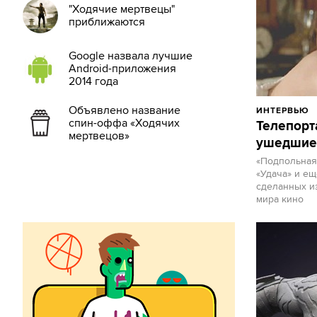
"Ходячие мертвецы"
приближаются
Google назвала лучшие
Android-приложения
2014 года
Объявлено название
ИНТЕРВЬЮ
спин-оффа «Ходячих
Телепорт
мертвецов»
ушедшие
«Подпольная
«Удача» и ещ
сделанных и
мира кино