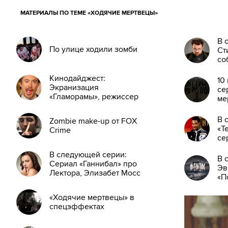
МАТЕРИАЛЫ ПО ТЕМЕ «ХОДЯЧИЕ МЕРТВЕЦЫ»
В 
По улице ходили зомби
Ст
со
за
Кинодайджест:
10
Экранизация
се
«Гламорамы», режиссер
ме
«Монстро» снимет
ремейк «Сумеречной
В 
Zombie make-up от FOX
зоны»
«Т
Crime
се
«П
В следующей серии:
Бе
В 
Сериал «Ганнибал» про
Эв
Лектора, Элизабет Мосс
«П
из «Безумцев» — сыщик
Фр
«А
«Ходячие мертвецы» в
Аб
спецэффектах