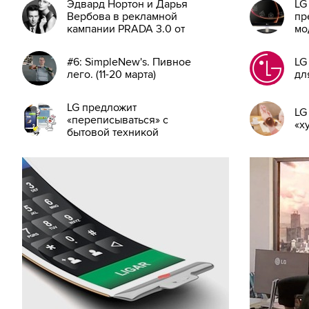
Эдвард Нортон и Дарья
LG
Вербова в рекламной
пр
кампании PRADA 3.0 от
мо
LG
CI
#6: SimpleNew's. Пивное
LG
лего. (11-20 марта)
дл
LG предложит
LG
«переписываться» с
«х
бытовой техникой