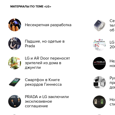
МАТЕРИАЛЫ ПО ТЕМЕ «LG»
Се
Несекретная разработка
те
об
Падшие, но одетые в
LG
Prada
20
LG и AR Door переносят
Не
зрителей из дома в
но
джунгли
Ру
Смартфон в Книге
пр
рекордов Гиннесса
до
PRADA и LG заключили
Но
эксклюзивное
ст
соглашение