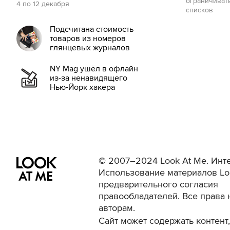
ограничиват
4 по 12 декабря
списков
Подсчитана стоимость
товаров из номеров
глянцевых журналов
NY Mag ушёл в офлайн
из-за ненавидящего
Нью-Йорк хакера
© 2007–2024 Look At Me. Инте
Использование материалов Lo
предварительного согласия
правообладателей. Все права 
авторам.
Сайт может содержать контен