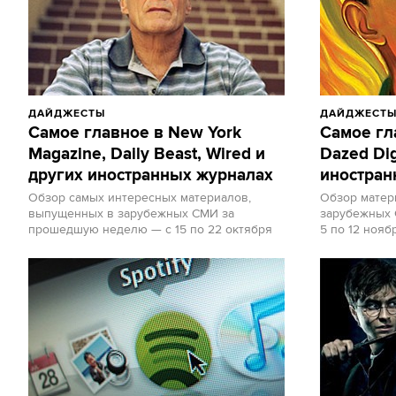
ДАЙДЖЕСТЫ
ДАЙДЖЕСТ
Самое главное в New York
Самое гла
Magazine, Daily Beast, Wired и
Dazed Dig
других иностранных журналах
иностран
Обзор самых интересных материалов,
Обзор матер
выпущенных в зарубежных СМИ за
зарубежных
прошедшую неделю — с 15 по 22 октября
5 по 12 нояб