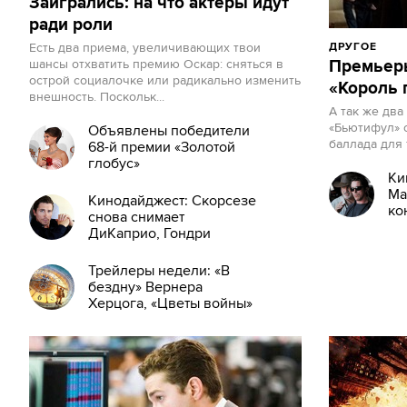
Заигрались: на что актеры идут
ради роли
Есть два приема, увеличивающих твои
ДРУГОЕ
шансы отхватить премию Оскар: сняться в
Премьеры
острой социалочке или радикально изменить
«Король 
внешность. Поскольк...
А так же два
«Бьютифул» 
Объявлены победители
баллада для 
68-й премии «Золотой
глобус»
Ки
Ма
Кинодайджест: Скорсезе
ко
снова снимает
Сэ
ДиКаприо, Гондри
Та
экранизирует Виана
Трейлеры недели: «В
бездну» Вернера
Херцога, «Цветы войны»
с Кристианом Бэйлом