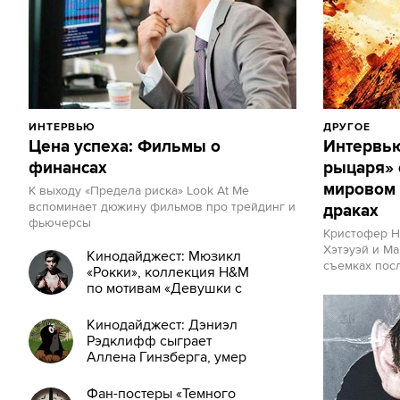
ИНТЕРВЬЮ
ДРУГОЕ
Цена успеха: Фильмы о
Интервью
финансах
рыцаря» 
мировом 
К выходу «Предела риска» Look At Me
вспоминает дюжину фильмов про трейдинг и
драках
фьючерсы
Кристофер Н
Хэтэуэй и М
Кинодайджест: Мюзикл
съемках пос
«Рокки», коллекция H&M
по мотивам «Девушки с
татуировкой дракона»
Кинодайджест: Дэниэл
Рэдклифф сыграет
Аллена Гинзберга, умер
создатель Кротика
Фан-постеры «Темного