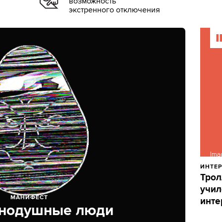
возможность
экстренного отключения
Сети в России
ИНТЕР
Трол
учил
МАНИФЕСТ
инте
нодушные люди