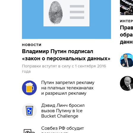
ИНТЕР
Прав
обра
данн
НОВОСТИ
Владимир Путин подписал
«закон о персональных данных»
Поправки вступят в силу с 1 сентября 2016
года
Путин запретил рекламу
на платных телеканалах
и разрешил рекламу
пива
Дэвид Линч бросил
вызов Путину в Ice
Bucket Challenge
Совбез РФ обсудит