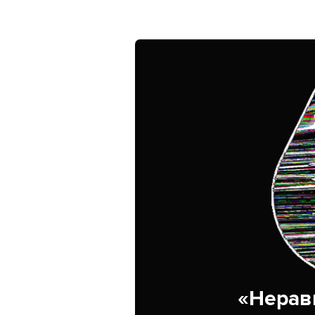
«Нерав