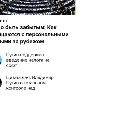
НЕТ
о быть забытым: Как
щаются с персональными
ыми за рубежом
Путин поддержал
введение налога на
софт
Цитата дня: Владимир
Путин о тотальном
контроле над
интернетом