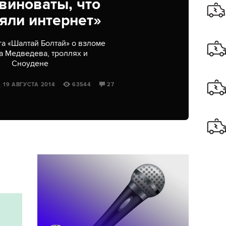
виноваты, что
яли интернет»
а «Шалтай Болтай» о взломе
а Медведева, троллях и
Сноудене
 19 АВГУСТА 2014
63544
27