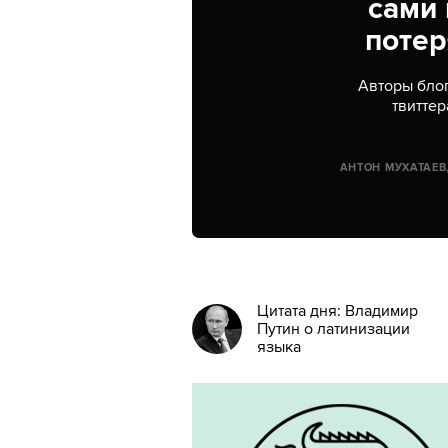
сами 
потер
Авторы блог
твиттер
АНТОН МУХАТАЕВ,
Цитата дня: Владимир
Путин о латинизации
языка